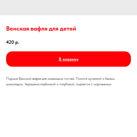
Венская вафля для детей
420
р.
В корзину
Порция Венской вафля для маленьких гостей. Полита нутеллой и белым
шоколадом. Украшена клубникой и голубикой, подается с мороженым.