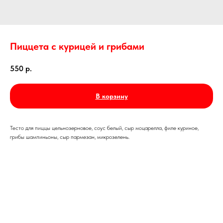
Пиццета с курицей и грибами
550
р.
В корзину
Тесто для пиццы цельнозерновое, соус белый, сыр моцарелла, филе куриное,
грибы шампиньоны, сыр пармезан, микрозелень.